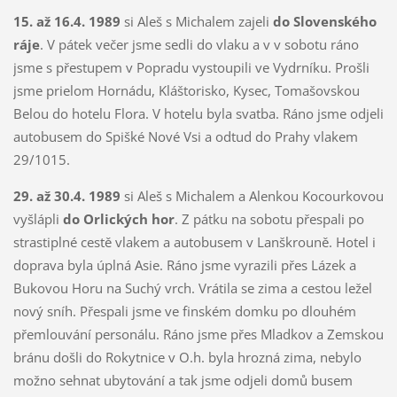
15. až 16.4. 1989
si Aleš s Michalem zajeli
do Slovenského
ráje
. V pátek večer jsme sedli do vlaku a v v sobotu ráno
jsme s přestupem v Popradu vystoupili ve Vydrníku. Prošli
jsme prielom Hornádu, Kláštorisko, Kysec, Tomašovskou
Belou do hotelu Flora. V hotelu byla svatba. Ráno jsme odjeli
autobusem do Spišké Nové Vsi a odtud do Prahy vlakem
29/1015.
29. až 30.4. 1989
si Aleš s Michalem a Alenkou Kocourkovou
vyšlápli
do Orlických hor
. Z pátku na sobotu přespali po
strastiplné cestě vlakem a autobusem v Lanškrouně. Hotel i
doprava byla úplná Asie. Ráno jsme vyrazili přes Lázek a
Bukovou Horu na Suchý vrch. Vrátila se zima a cestou ležel
nový sníh. Přespali jsme ve finském domku po dlouhém
přemlouvání personálu. Ráno jsme přes Mladkov a Zemskou
bránu došli do Rokytnice v O.h. byla hrozná zima, nebylo
možno sehnat ubytování a tak jsme odjeli domů busem