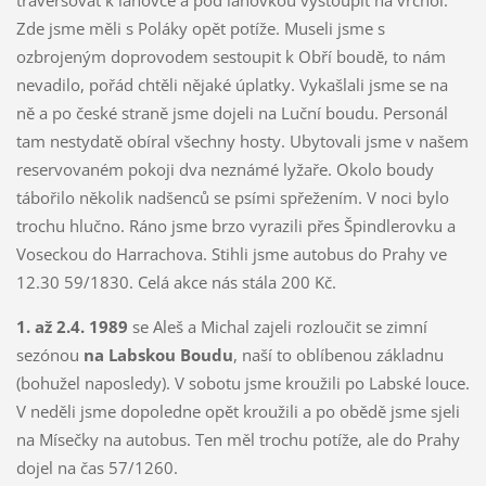
Zde jsme měli s Poláky opět potíže. Museli jsme s
ozbrojeným doprovodem sestoupit k Obří boudě, to nám
nevadilo, pořád chtěli nějaké úplatky. Vykašlali jsme se na
ně a po české straně jsme dojeli na Luční boudu. Personál
tam nestydatě obíral všechny hosty. Ubytovali jsme v našem
reservovaném pokoji dva neznámé lyžaře. Okolo boudy
tábořilo několik nadšenců se psími spřežením. V noci bylo
trochu hlučno. Ráno jsme brzo vyrazili přes Špindlerovku a
Voseckou do Harrachova. Stihli jsme autobus do Prahy ve
12.30 59/1830. Celá akce nás stála 200 Kč.
1. až 2.4. 1989
se Aleš a Michal zajeli rozloučit se zimní
sezónou
na Labskou Boudu
, naší to oblíbenou základnu
(bohužel naposledy). V sobotu jsme kroužili po Labské louce.
V neděli jsme dopoledne opět kroužili a po obědě jsme sjeli
na Mísečky na autobus. Ten měl trochu potíže, ale do Prahy
dojel na čas 57/1260.