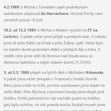
4.2.1989
si Michal s Tomášem zajeli podnikovým
autobusem zalyžovat
do Harrachova
. Hrozné fronty nám
umožnili pouze 19 jízd.
10.2. až 12.2 1989
si Michal a Alešem vyrazili na
ZT na
Lichnici
. V pátek večer jsme přijeli a postavili stan. V sobotu
jsme šli přes Peklo na Oheb a přes Žďárec zpět. Večer bylo
ve starém dvoře promítání diáků z Julských Alp a Irska. V
neděli ráno jsme sešli do Ronova nad Doubravou za
Alešovou babičkou a odjeli vlakem domů 31,5/450.
3. až 5.3. 1989
přejeli na lyžích Aleš s Michalem
Krkonoše
.
V pátek jsme večer přespali v Trutnově v hotelu Horník.
Ráno jsme vstali ve 4.00, prvním autobusem jsme dojeli na
sedlo Babí. Přes Rýchory a pomezní boudy jsme dojeli pod
Sněžku. Polští pohraničníci nás nechtěli pustit na Sněžku,
(prý byla vichřice, no vítr pravda trochu foukal) museli jsme
traversovat k lanovce a pod lanovkou vystoupit na vrchol.