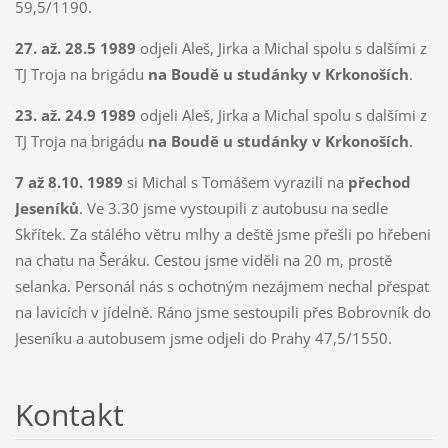
59,5/1190.
27. až. 28.5 1989
odjeli Aleš, Jirka a Michal spolu s dalšími z
TJ Troja na brigádu
na Boudě u studánky v Krkonoších
.
23. až. 24.9 1989
odjeli Aleš, Jirka a Michal spolu s dalšími z
TJ Troja na brigádu
na Boudě u studánky v Krkonoších
.
7 až 8.10. 1989
si Michal s Tomášem vyrazili na
přechod
Jeseníků
. Ve 3.30 jsme vystoupili z autobusu na sedle
Skřítek. Za stálého větru mlhy a deště jsme přešli po hřebeni
na chatu na Šeráku. Cestou jsme viděli na 20 m, prostě
selanka. Personál nás s ochotným nezájmem nechal přespat
na lavicích v jídelně. Ráno jsme sestoupili přes Bobrovník do
Jeseníku a autobusem jsme odjeli do Prahy 47,5/1550.
Kontakt