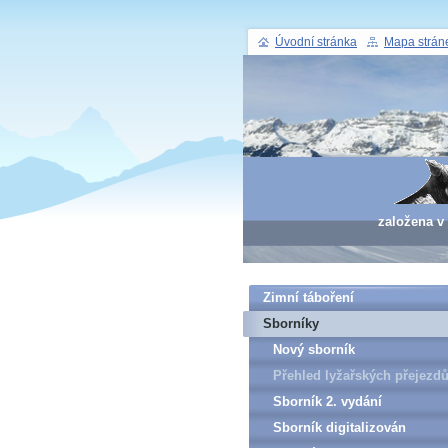
Úvodní stránka
Mapa strán
založena v
Zimní táboření
Sborníky
Nový sborník
Přehled lyžařských přejezd
pro veřejnost v letech 1962-
Sborník 2. vydání
1989
Sborník digitalizován