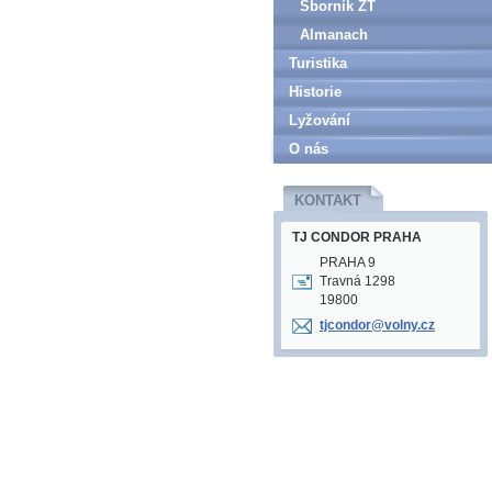
Sborník ZT
Almanach
Turistika
Historie
Lyžování
O nás
KONTAKT
TJ CONDOR PRAHA
PRAHA 9
Travná 1298
19800
tjcondor
@volny.c
z