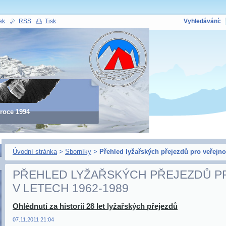
ek
RSS
Tisk
Vyhledávání:
 roce 1994
Úvodní stránka
>
Sborníky
>
Přehled lyžařských přejezdů pro veřejno
PŘEHLED LYŽAŘSKÝCH PŘEJEZDŮ P
V LETECH 1962-1989
ů
Ohlédnutí za historií 28 let lyžařských přejezdů
07.11.2011 21:04