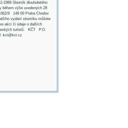
62-1989 Sborník dlouholetého
ily během výše uvedených 28
á 1062/9 149 00 Praha Chodov
alšího vydání sborníku můžete
 se akcí či údaje o dalších
 českých turistů: KČT P.O.
il: kct@kct.cz