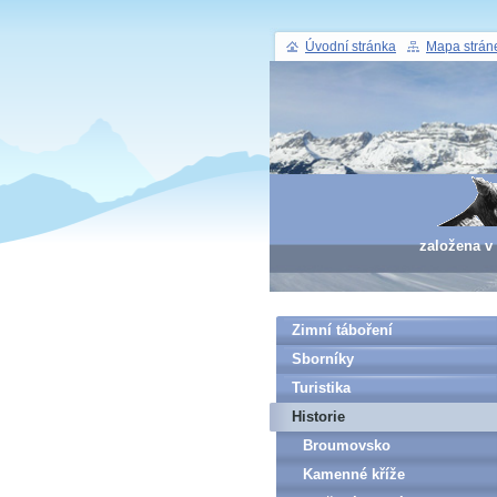
Úvodní stránka
Mapa strán
založena v
Zimní táboření
Sborníky
Turistika
Historie
Broumovsko
Kamenné kříže