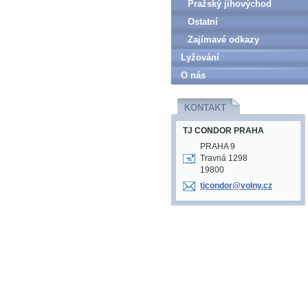
Pražský jihovýchod
Ostatní
Zajímavé odkazy
Lyžování
O nás
KONTAKT
TJ CONDOR PRAHA
PRAHA 9
Travná 1298
19800
tjcondor
@volny.c
z