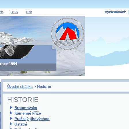
ek
RSS
Tisk
Vyhledávání:
 roce 1994
Úvodní stránka
>
Historie
HISTORIE
Broumovsko
Kamenné kříže
Pražský jihovýchod
Ostatní