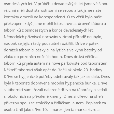
osmdesátých let. V průběhu devadesátých let jsme většinou
všichni měli dost starostí sami se sebou a tak jsme naše
kontakty omezili na korespondenci. O to větší bylo naše
překvapení když jsme mohli letos srovnat úroveň tábora a
táborníků z osmdesátých a konce devadesátých let.
Německých příznivců nocování v zimní přírodě neubylo,
naopak se jejich řady podstatně rozšířili. Dříve v pátek
doráželi táborníci pěšky či na lyžích s velkými batohy od
vlaku do pozdních nočních hodin. Dnes drtivá většina
táborníků přijela autem na nové parkoviště pod tábořištěm.
Někteří táborníci však opět dojížděli až okolo 23. hodiny.
Dříve se hygienické potřeby odehrávaly tak jak se dalo. Dnes
byla k tábořišti dopravena mobilní hygienická buňka. Dříve
si táborníci sami řezali nalezené dřevo na táboráky a sedali
si okolo nich na přivalené kmeny. Dnes si dřevo na oheň
přivezou spolu se stolečky a židličkami autem. Poplatek za
osobu činil jako dříve 10,-- marek. Jen ta marka ztvrdla.