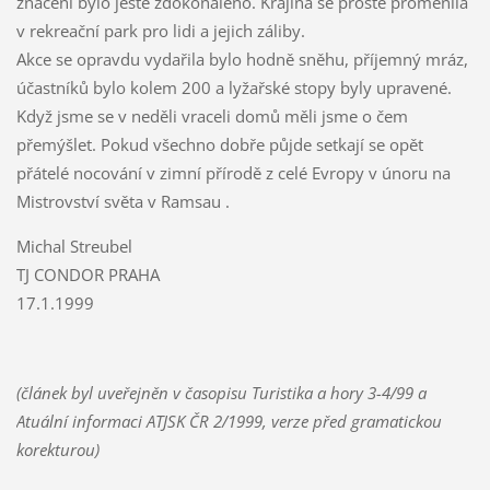
značení bylo ještě zdokonaleno. Krajina se prostě proměnila
v rekreační park pro lidi a jejich záliby.
Akce se opravdu vydařila bylo hodně sněhu, příjemný mráz,
účastníků bylo kolem 200 a lyžařské stopy byly upravené.
Když jsme se v neděli vraceli domů měli jsme o čem
přemýšlet. Pokud všechno dobře půjde setkají se opět
přátelé nocování v zimní přírodě z celé Evropy v únoru na
Mistrovství světa v Ramsau .
Michal Streubel
TJ CONDOR PRAHA
17.1.1999
(článek byl uveřejněn v časopisu Turistika a hory 3-4/99 a
Atuální informaci ATJSK ČR 2/1999, verze před gramatickou
korekturou)