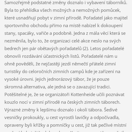
Samozřejmě podstatné změny doznalo i vybavení táborníků.
Byla to přehlídka všech možných a nemožných pomůcek,
které usnadňují pobyt v zimní přírodě. Pořadatel jako majitel
sportovního obchodu přímo na místě nabízel k dokoupení
stany, spacáky, vařiče a podobně. Jedna z mála věcí která se
nezměnila, bylo to, že organizaci celé akce neslo na svých
bedrech jen pár obětavých pořadatelů (2). Letos pořadatelé
obnovili rozdávání účastnických listů. Pořadatelé nám u
ohně pověděli, že nejčastěji jezdí němečtí přátelé zimní
turistiky do celoročních zimních campů kde je zařízení na
vysoké úrovni. Jejich jednorázový tábor, že je pouze
skromná alternativa, ale jedná se o zavazující tradici.
Potěšitelné je, že se organizátoři Kottenheide učili poznávat
kouzlo nocí v zimní přírodě na českých zimních táborech.
Výrazné změny k lepšímu doznalo i okolí tábora. Šedivé
vesničky prokoukly, u cest vyrostli lavičky a odpočívadla,
opraveny byli křížky a pomníčky u cest, již tak pečlivé místní