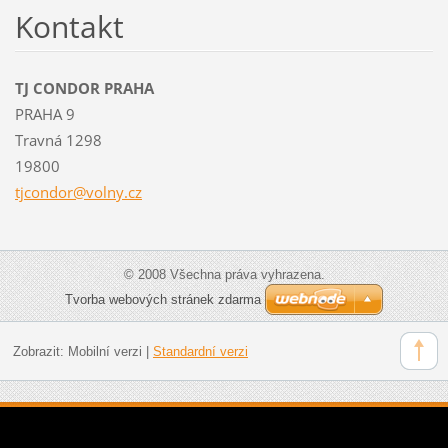
Kontakt
TJ CONDOR PRAHA
PRAHA 9
Travná 1298
19800
tjcondor
@volny.c
z
© 2008 Všechna práva vyhrazena.
Tvorba webových stránek zdarma
Zobrazit:
Mobilní verzi
|
Standardní verzi