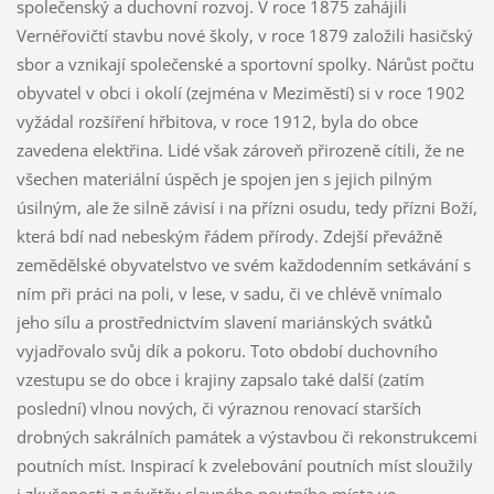
společenský a duchovní rozvoj. V roce 1875 zahájili
Vernéřovičtí stavbu nové školy, v roce 1879 založili hasičský
sbor a vznikají společenské a sportovní spolky. Nárůst počtu
obyvatel v obci i okolí (zejména v Meziměstí) si v roce 1902
vyžádal rozšíření hřbitova, v roce 1912, byla do obce
zavedena elektřina. Lidé však zároveň přirozeně cítili, že ne
všechen materiální úspěch je spojen jen s jejich pilným
úsilným, ale že silně závisí i na přízni osudu, tedy přízni Boží,
která bdí nad nebeským řádem přírody. Zdejší převážně
zemědělské obyvatelstvo ve svém každodenním setkávání s
ním při práci na poli, v lese, v sadu, či ve chlévě vnímalo
jeho sílu a prostřednictvím slavení mariánských svátků
vyjadřovalo svůj dík a pokoru. Toto období duchovního
vzestupu se do obce i krajiny zapsalo také další (zatím
poslední) vlnou nových, či výraznou renovací starších
drobných sakrálních památek a výstavbou či rekonstrukcemi
poutních míst. Inspirací k zvelebování poutních míst sloužily