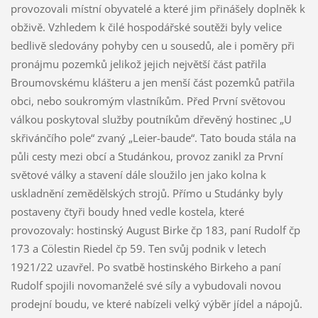
provozovali místní obyvatelé a které jim přinášely doplněk k
obživě. Vzhledem k čilé hospodářské soutěži byly velice
bedlivě sledovány pohyby cen u sousedů, ale i poměry při
pronájmu pozemků jelikož jejich největší část patřila
Broumovskému klášteru a jen menší část pozemků patřila
obci, nebo soukromým vlastníkům. Před První světovou
válkou poskytoval služby poutníkům dřevěný hostinec „U
skřivánčího pole“ zvaný „Leier-baude“. Tato bouda stála na
půli cesty mezi obcí a Studánkou, provoz zanikl za První
světové války a stavení dále sloužilo jen jako kolna k
uskladnění zemědělských strojů. Přímo u Studánky byly
postaveny čtyři boudy hned vedle kostela, které
provozovaly: hostinský August Birke čp 183, paní Rudolf čp
173 a Cölestin Riedel čp 59. Ten svůj podnik v letech
1921/22 uzavřel. Po svatbě hostinského Birkeho a paní
Rudolf spojili novomanželé své síly a vybudovali novou
prodejní boudu, ve které nabízeli velký výběr jídel a nápojů.