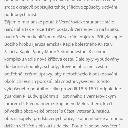
srdce okrajově popisující tehdejší lidové způsoby uctívání
podobných míst.
Zájem o mariánské poutě k Vernéřovické studánce stále
narůstal a tak v roce 1891 postavili Vernéřovičtí na hřbítku
nad dřevěnou kapličkou další sakrální objekty. Přibyla kaple
Božího hrobu (Jeruzalémská), Kaple bolestného Krista v
žaláři a Kaple Panny Marie Sedmibolestné. K celému
komplexu vedla nová křížová cesta. Dále byly vybudovány
důkladné chodníky, schody, dřevěné ohrazení cest a
potřebné terénní úpravy, aby nedocházelo k poškozování
okolních lesních porostů. Slavnostní vysvěcení tohoto
vylepšeného poutního celku provedli 18.5.1891 odpoledne
guardian P. Ludwig Böhm z Hostinného s vernéřovickým
farářem P. Kleemannem s kaplanem Meinrathem, kteří
přivedli z obce velké procesí s účastí veteránů, hasičů,
obecní kapely, představených obce, školní mládeže a mnoha
dalších věřících z blízka i z daleka. Poutníci se po vysvěcení