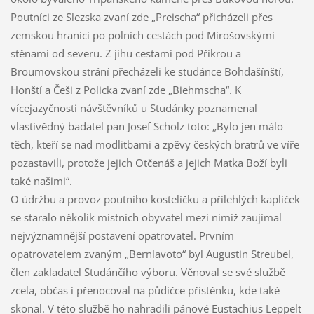
Poutníci ze Slezska zvaní zde „Preischa“ přicházeli přes
zemskou hranici po polních cestách pod Mirošovskými
stěnami od severu. Z jihu cestami pod Příkrou a
Broumovskou strání přecházeli ke studánce Bohdašínští,
Honští a Češi z Policka zvaní zde „Biehmscha“. K
vícejazyčnosti návštěvníků u Studánky poznamenal
vlastivědný badatel pan Josef Scholz toto: „Bylo jen málo
těch, kteří se nad modlitbami a zpěvy českých bratrů ve víře
pozastavili, protože jejich Otčenáš a jejich Matka Boží byli
také našimi“.
O údržbu a provoz poutního kostelíčku a přilehlých kapliček
se staralo několik místních obyvatel mezi nimiž zaujímal
nejvýznamnější postavení opatrovatel. Prvním
opatrovatelem zvaným „Bernlavoto“ byl Augustin Streubel,
člen zakladatel Studánčího výboru. Věnoval se své službě
zcela, občas i přenocoval na půdičce přístěnku, kde také
skonal. V této službě ho nahradili pánové Eustachius Leppelt