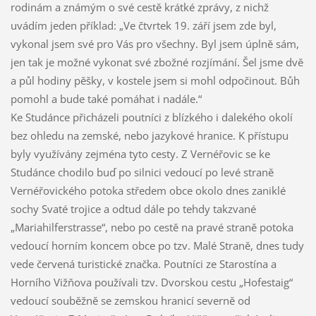
rodinám a známým o své cestě krátké zprávy, z nichž
uvádím jeden příklad: „Ve čtvrtek 19. září jsem zde byl,
vykonal jsem své pro Vás pro všechny. Byl jsem úplně sám,
jen tak je možné vykonat své zbožné rozjímání. Šel jsme dvě
a půl hodiny pěšky, v kostele jsem si mohl odpočinout. Bůh
pomohl a bude také pomáhat i nadále.“
Ke Studánce přicházeli poutníci z blízkého i dalekého okolí
bez ohledu na zemské, nebo jazykové hranice. K přístupu
byly využívány zejména tyto cesty. Z Vernéřovic se ke
Studánce chodilo buď po silnici vedoucí po levé straně
Vernéřovického potoka středem obce okolo dnes zaniklé
sochy Svaté trojice a odtud dále po tehdy takzvané
„Mariahilferstrasse“, nebo po cestě na pravé straně potoka
vedoucí horním koncem obce po tzv. Malé Straně, dnes tudy
vede červená turistické značka. Poutníci ze Starostína a
Horního Vižňova používali tzv. Dvorskou cestu „Hofestaig“
vedoucí souběžně se zemskou hranicí severně od