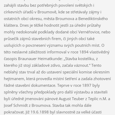
zahájili stavbu bez potřebných povolení světských i
církevních úřadů v Broumově, kde se střetávaly zájmy i
ostatních obcí okresu, města Broumova a Benediktinského
kláštera. Dnes je těžké hodnotit jestli za úřední průtahy
mohly nedokonalé podklady dodané obcí Vernéřovice, nebo
průsečík zájmů stavebních firem, či jiných obcí také
usilujících o povznesení významu svých poutních míst. O
této neslavné záležitosti informoval v roce 1894 vlastivědný
časopis Braunauer Heimatkunde: „Stavba kostelíku, z
kterého již stojí základové zdivo, začala váznout.“ Tento
neblahý stav trval až do ustavení speciální komise okresním
hejtmanem, která provedla místní šetření a zadala zhotovení
řádné stavební dokumentace. Teprve v roce 1897 byly
splněny všechny předpoklady pro další výstavbu a staviteli
byli úředně jmenováni pánové August Teuber z Teplic n.M. a
Josef Schmidt z Broumova. Stavba tak mohla dále
pokračovat. Již 19.6.1898 byl slavnostně za velké účasti