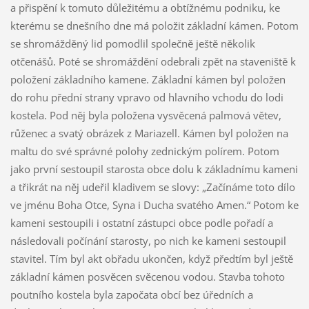
a přispění k tomuto důležitému a obtížnému podniku, ke
kterému se dnešního dne má položit základní kámen. Potom
se shromážděný lid pomodlil společně ještě několik
otčenášů. Poté se shromáždění odebrali zpět na staveniště k
položení základního kamene. Základní kámen byl položen
do rohu přední strany vpravo od hlavního vchodu do lodi
kostela. Pod něj byla položena vysvěcená palmová větev,
růženec a svatý obrázek z Mariazell. Kámen byl položen na
maltu do své správné polohy zednickým polírem. Potom
jako první sestoupil starosta obce dolu k základnímu kameni
a třikrát na něj udeřil kladivem se slovy: „Začínáme toto dílo
ve jménu Boha Otce, Syna i Ducha svatého Amen.“ Potom ke
kameni sestoupili i ostatní zástupci obce podle pořadí a
následovali počínání starosty, po nich ke kameni sestoupil
stavitel. Tím byl akt obřadu ukončen, když předtím byl ještě
základní kámen posvěcen svěcenou vodou. Stavba tohoto
poutního kostela byla započata obcí bez úředních a