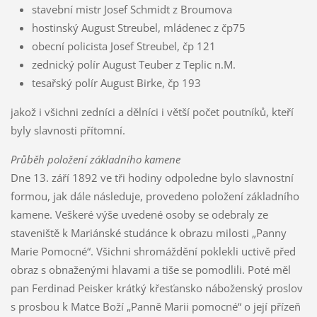
stavební mistr Josef Schmidt z Broumova
hostinský August Streubel, mládenec z čp75
obecní policista Josef Streubel, čp 121
zednický polír August Teuber z Teplic n.M.
tesařský polír August Birke, čp 193
jakož i všichni zedníci a dělníci i větší počet poutníků, kteří
byly slavnosti přítomní.
Průběh položení základního kamene
Dne 13. září 1892 ve tři hodiny odpoledne bylo slavnostní
formou, jak dále následuje, provedeno položení základního
kamene. Veškeré výše uvedené osoby se odebraly ze
staveniště k Mariánské studánce k obrazu milosti „Panny
Marie Pomocné“. Všichni shromáždění poklekli uctivě před
obraz s obnaženými hlavami a tiše se pomodlili. Poté měl
pan Ferdinad Peisker krátký křesťansko náboženský proslov
s prosbou k Matce Boží „Panně Marii pomocné“ o její přízeň