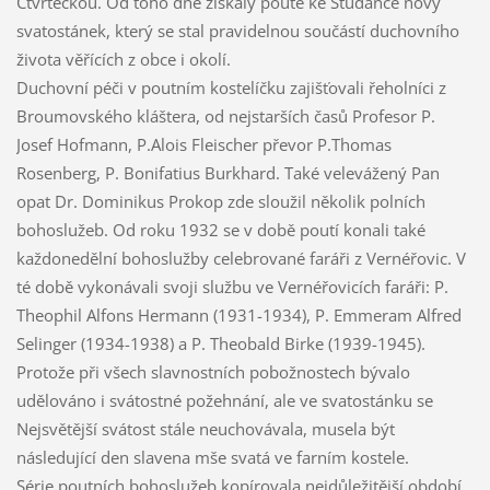
Čtvrtečkou. Od toho dne získaly poutě ke Studánce nový
svatostánek, který se stal pravidelnou součástí duchovního
života věřících z obce i okolí.
Duchovní péči v poutním kostelíčku zajišťovali řeholníci z
Broumovského kláštera, od nejstarších časů Profesor P.
Josef Hofmann, P.Alois Fleischer převor P.Thomas
Rosenberg, P. Bonifatius Burkhard. Také velevážený Pan
opat Dr. Dominikus Prokop zde sloužil několik polních
bohoslužeb. Od roku 1932 se v době poutí konali také
každonedělní bohoslužby celebrované faráři z Vernéřovic. V
té době vykonávali svoji službu ve Vernéřovicích faráři: P.
Theophil Alfons Hermann (1931-1934), P. Emmeram Alfred
Selinger (1934-1938) a P. Theobald Birke (1939-1945).
Protože při všech slavnostních pobožnostech bývalo
udělováno i svátostné požehnání, ale ve svatostánku se
Nejsvětější svátost stále neuchovávala, musela být
následující den slavena mše svatá ve farním kostele.
Série poutních bohoslužeb kopírovala nejdůležitější období