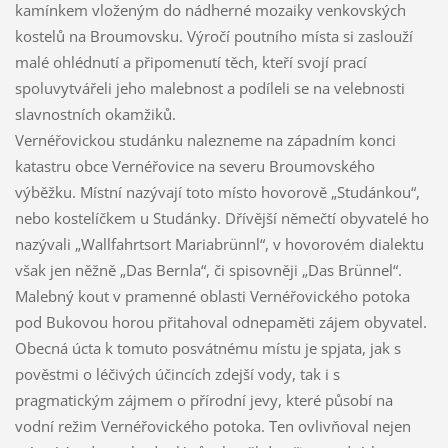
kamínkem vloženým do nádherné mozaiky venkovských
kostelů na Broumovsku. Výročí poutního místa si zaslouží
malé ohlédnutí a připomenutí těch, kteří svojí prací
spoluvytvářeli jeho malebnost a podíleli se na velebnosti
slavnostních okamžiků.
Vernéřovickou studánku nalezneme na západním konci
katastru obce Vernéřovice na severu Broumovského
výběžku. Místní nazývají toto místo hovorově „Studánkou“,
nebo kostelíčkem u Studánky. Dřívější němečtí obyvatelé ho
nazývali „Wallfahrtsort Mariabrünnl“, v hovorovém dialektu
však jen něžně „Das Bernla“, či spisovněji „Das Brünnel“.
Malebný kout v pramenné oblasti Vernéřovického potoka
pod Bukovou horou přitahoval odnepaměti zájem obyvatel.
Obecná úcta k tomuto posvátnému místu je spjata, jak s
pověstmi o léčivých účincích zdejší vody, tak i s
pragmatickým zájmem o přírodní jevy, které působí na
vodní režim Vernéřovického potoka. Ten ovlivňoval nejen