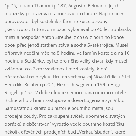
čp 75, Johann Thamm čp 187, Augustin Reimann. Jejich
manželky připravovali ranní kávu pro faráře. Nápomocen
opravovateli byl kostelník z farního kostela zvaný
„Kerchvoto“. Tuto svojí službu vykonával po 40 let truhlářský
mistr a hospodář Anton Streubel z čp 69 z horního konce
obce, před jehož statkem stávala socha Svaté trojice. Musel
připravit nedělní mše na 8 hodinu ve farním kostele a na 10
hodinu u Studánky, byl to pro něho velký chvat, kdy musel
zvládnou cca 2km vzdálenosti mezi kostely, které
překonával na bicyklu. Hru na varhany zajišťoval řídící učitel
Benedikt Richter čp 201, Heinrich Sagner čp 199 a Hugo
Ringel čp 152. V době dlouhé nemoci pana řídícího učitele
Richtera ho v hraní zastupovala dcera Eugenia a syn Viktor.
Samostatnou kapitolou historie poutního místa jsou
prodejní boudy. Pro zakoupení svíček, upomínek, svatých
obrázků a občerstvení vyrostlo vedle poutního kostelíčku
několik dřevěných prodejních bud „Verkaufsbuden“, které