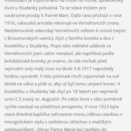
modlitbách je vzpomínáno na muže na frontě, společenský
život u Studánky pohasíná. Ta se stává místem pro
soukromé prosby k Panně Marii. Další rána přichází v roce
1916, rakouská armáda rekvíruje ve Vernéřovicích zvony.
Nedobrovolně odevzdají Vernéřovičtí celkem 6 zvonů (nejvíc
z Broumovských vesnic), čtyři z farního kostela a dva z
kostelíčku u Studánky. Popis této neblahé události ve
Vernéřovicích jsem zatím nenalezl, ale například podle
bohdašínské kroniky je známo, že zde nechali před
sejmutím svůj malý zvon na škole 3.8.1917 naposledy
hodinu vyzvánět. V této pohnuté chvíli vzpomínali na své
blízké ve válce a přáli si, aby už byl tomu utrpení konec. V
kostelíčku u Studánky tak zbyl po 18 letech jen nejmenší
zvon č.3 zvaný sv. Augustin. Po válce život v obci poměrně
rychle navázal na předchozí prosperitu. V roce 1923 byla
stará dřevěná kaplička nahrazena novou zděnou stavbou v
novogotickém stylu s ozdobnou střechou s maličkým
sanktusníčkem. Obraz Panny Marie byl zavěšen do