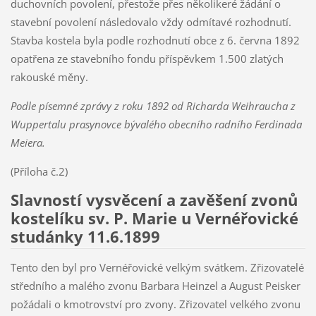
duchovních povolení, přestože přes několikeré žádání o
stavební povolení následovalo vždy odmítavé rozhodnutí.
Stavba kostela byla podle rozhodnutí obce z 6. června 1892
opatřena ze stavebního fondu příspěvkem 1.500 zlatých
rakouské měny.
Podle písemné zprávy z roku 1892 od Richarda Weihraucha z
Wuppertalu prasynovce bývalého obecního radního Ferdinada
Meiera.
(Příloha č.2)
Slavností vysvěcení a zavěšení zvonů
kostelíku sv. P. Marie u Vernéřovické
studánky 11.6.1899
Tento den byl pro Vernéřovické velkým svátkem. Zřizovatelé
středního a malého zvonu Barbara Heinzel a August Peisker
požádali o kmotrovství pro zvony. Zřizovatel velkého zvonu