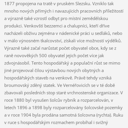
1877 propojena na tratě v pruském Slezsku. Vzniklo tak
mnoho nových přímých i navazujících pracovních příležitostí
a výrazně také vzrostl odbyt pro místní zemědělskou
produkci. Venkovští bezzemci a chalupníci, kteří dříve
nacházeli obživu zejména v nádenické práci u sedláků, nebo
v málo výnosném tkalcovství, získali více možností výdělků.
Výrazně také začal narůstat počet obyvatel obce, kdy se z
raně novověkých 500 obyvatel jejich počet více jak
zdvojnásobil. Tento hospodářský a populační růst se mimo
jiné projevoval čilou výstavbou nových obytných a
hospodářských staveb na venkově. Právě tehdy vzniká
broumovský zděný statek. Ve Vernéřovicích se v té době
zbavovali posledních stop staré vrchnostenské organizace. V
roce 1880 byl vysušen šolcův rybník a rozparcelován, v
letech 1896 a 1898 byly rozparcelovány šolcovské pozemky
a v roce 1904 byla prodána samotná šolcovna (rychta). Ruku
v ruce s hospodářským rozmachem probíhal i svižný