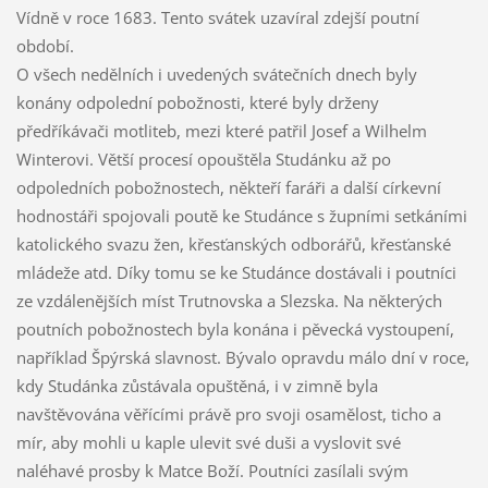
Vídně v roce 1683. Tento svátek uzavíral zdejší poutní
období.
O všech nedělních i uvedených svátečních dnech byly
konány odpolední pobožnosti, které byly drženy
předříkávači motliteb, mezi které patřil Josef a Wilhelm
Winterovi. Větší procesí opouštěla Studánku až po
odpoledních pobožnostech, někteří faráři a další církevní
hodnostáři spojovali poutě ke Studánce s župními setkáními
katolického svazu žen, křesťanských odborářů, křesťanské
mládeže atd. Díky tomu se ke Studánce dostávali i poutníci
ze vzdálenějších míst Trutnovska a Slezska. Na některých
poutních pobožnostech byla konána i pěvecká vystoupení,
například Špýrská slavnost. Bývalo opravdu málo dní v roce,
kdy Studánka zůstávala opuštěná, i v zimně byla
navštěvována věřícími právě pro svoji osamělost, ticho a
mír, aby mohli u kaple ulevit své duši a vyslovit své
naléhavé prosby k Matce Boží. Poutníci zasílali svým