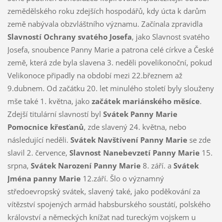
zemědělského roku zdejších hospodářů, kdy úcta k darům
země nabývala obzvláštního významu. Začínala zpravidla
Slavností Ochrany svatého Josefa
, jako Slavnost svatého
Josefa, snoubence Panny Marie a patrona celé církve a České
země, která zde byla slavena 3. neděli povelikonoční, pokud
Velikonoce připadly na období mezi 22.březnem až
9.dubnem. Od začátku 20. let minulého století byly slouženy
mše také 1. května, jako
začátek mariánského měsíce
.
Zdejší titulární slavností byl
Svátek Panny Marie
Pomocnice křesťanů
, zde slavený 24. května, nebo
následující neděli.
Svátek Navštívení Panny Marie
se zde
slavil 2. července,
Slavnost Nanebevzetí Panny Marie
15.
srpna,
Svátek Narození Panny Marie
8. září. a
Svátek
Jména panny Marie
12.září. Šlo o významný
středoevropský svátek, slavený také, jako poděkování za
vítězství spojených armád habsburského soustátí, polského
království a německých knížat nad tureckým vojskem u