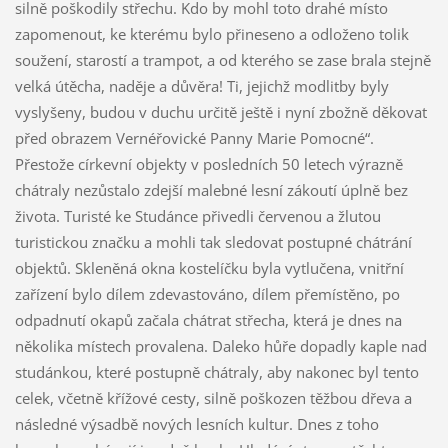
silně poškodily střechu. Kdo by mohl toto drahé místo
zapomenout, ke kterému bylo přineseno a odloženo tolik
soužení, starostí a trampot, a od kterého se zase brala stejně
velká útěcha, naděje a důvěra! Ti, jejichž modlitby byly
vyslyšeny, budou v duchu určitě ještě i nyní zbožně děkovat
před obrazem Vernéřovické Panny Marie Pomocné“.
Přestože církevní objekty v posledních 50 letech výrazně
chátraly nezůstalo zdejší malebné lesní zákoutí úplně bez
života. Turisté ke Studánce přivedli červenou a žlutou
turistickou značku a mohli tak sledovat postupné chátrání
objektů. Skleněná okna kostelíčku byla vytlučena, vnitřní
zařízení bylo dílem zdevastováno, dílem přemístěno, po
odpadnutí okapů začala chátrat střecha, která je dnes na
několika místech provalena. Daleko hůře dopadly kaple nad
studánkou, které postupně chátraly, aby nakonec byl tento
celek, včetně křížové cesty, silně poškozen těžbou dřeva a
následné výsadbě nových lesních kultur. Dnes z toho