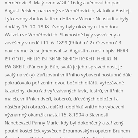
Vernéřovic 3. Malý zvon vážil 116 kg a věnoval ho pan
August Peisker, narozený ve Vernéřovicích, zlatník v Basileji.
Tyto zvony zhotovila firma Hilzer z Wiener Neustadt a byly
dodány 15. 10. 1898. Zvony byly uloženy u Theodora
Walzela ve Vernéřovicích. Slavnostně byly vysvěceny a
zavěšeny v neděli 11. 6. 1899 (Příloha č.2). O zvonu č.3
navíc víme, že se jmenoval sv. Augustin a nesl nápis: HERR
IST GOTT, HEILIG IST SEINE GERICHTIGKEIT, HEILIG IN
EWIGKEIT. (Pánem je Bůh, svatá je jeho spravedlnost, je
svatý na věky). Zařizování vnitřního vybavení postupně dále
pokračovalo pořízením dvou bočních oltářů, vyřezávané
kazatelny, dvou řad vyřezávaných lavic, lustrů, vnitřních
maleb, vnitřních dveří, koberců, dřevěných obložení a
nástěnných obrazů a dalších doplňků vnitřního vybavení.
Významný okamžik nastal 15. 8.1904 o Slavnosti
Nanebevzetí Panny Marie, kdy byl dokončený a zařízený
poutní kostelíček vysvěcen Broumovským opatem Brunem