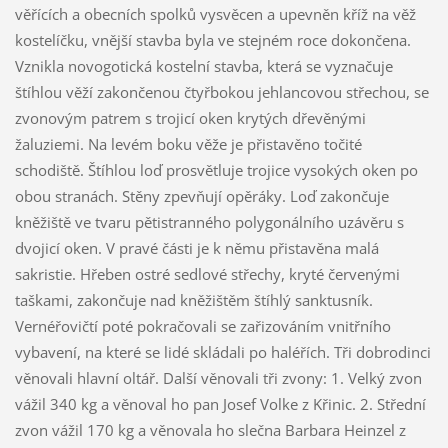
věřících a obecních spolků vysvěcen a upevněn kříž na věž
kostelíčku, vnější stavba byla ve stejném roce dokončena.
Vznikla novogotická kostelní stavba, která se vyznačuje
štíhlou věží zakončenou čtyřbokou jehlancovou střechou, se
zvonovým patrem s trojicí oken krytých dřevěnými
žaluziemi. Na levém boku věže je přistavěno točité
schodiště. Štíhlou loď prosvětluje trojice vysokých oken po
obou stranách. Stěny zpevňují opěráky. Loď zakončuje
kněžiště ve tvaru pětistranného polygonálního uzávěru s
dvojicí oken. V pravé části je k němu přistavěna malá
sakristie. Hřeben ostré sedlové střechy, kryté červenými
taškami, zakončuje nad kněžištěm štíhlý sanktusník.
Vernéřovičtí poté pokračovali se zařizováním vnitřního
vybavení, na které se lidé skládali po haléřích. Tři dobrodinci
věnovali hlavní oltář. Další věnovali tři zvony: 1. Velký zvon
vážil 340 kg a věnoval ho pan Josef Volke z Křinic. 2. Střední
zvon vážil 170 kg a věnovala ho slečna Barbara Heinzel z