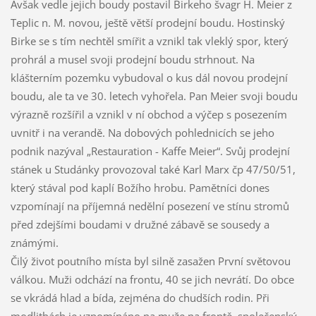
Avšak vedle jejich boudy postavil Birkeho švagr H. Meier z
Teplic n. M. novou, ještě větší prodejní boudu. Hostinský
Birke se s tím nechtěl smířit a vznikl tak vleklý spor, který
prohrál a musel svoji prodejní boudu strhnout. Na
klášterním pozemku vybudoval o kus dál novou prodejní
boudu, ale ta ve 30. letech vyhořela. Pan Meier svoji boudu
výrazně rozšířil a vznikl v ní obchod a výčep s posezením
uvnitř i na verandě. Na dobových pohlednicích se jeho
podnik nazýval „Restauration - Kaffe Meier“. Svůj prodejní
stánek u Studánky provozoval také Karl Marx čp 47/50/51,
který stával pod kaplí Božího hrobu. Pamětníci dones
vzpomínají na příjemná nedělní posezení ve stínu stromů
před zdejšími boudami v družné zábavě se sousedy a
známými.
Čilý život poutního místa byl silně zasažen První světovou
válkou. Muži odchází na frontu, 40 se jich nevrátí. Do obce
se vkrádá hlad a bída, zejména do chudších rodin. Při