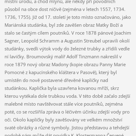
místní úrodu, a chod mlýnů, ale někdy při povodních
působil na obce dost ničivě (zejména v letech 1557, 1734.
1736, 1755). Již od 17. století je toto místo označováno, jako
Mariánská studánka, byl zde zavěšen obraz Matky Boží a
stalo se častým cílem poutníků. V roce 1878 pánové Joachim
Sagner, Leopold Schramm a Augustin Streubel upravili okolí
studánky, svedli výtok vody do železné trubky a zřídili vedle
ní lavičky. Broumovský malíř Adolf Tinzmann nakreslil v
roce 1879 nový obraz Madony (kopie obrazu Panny Marie
Pomocné z kapucínského kláštera v Pasově), který byl
umístěn do nově postavené dřevěné kapličky nad
studánkou. Kaplička byla uzavřena kovanou mříží, skrz
kterou vytékala dole trubkou voda. V této době začalo zdejší
malebné místo navštěvovat stále více poutníků, zejména
poté, co se rozšířila zpráva o léčivém účinku zdejší vody pro
oči. Okolo kapličky byly zavěšovány ve velkém množství
svaté obrázky a různé symboly. Jistou představou a tehdejší
podobě nám může dát povídka K. Klostermanna Červené