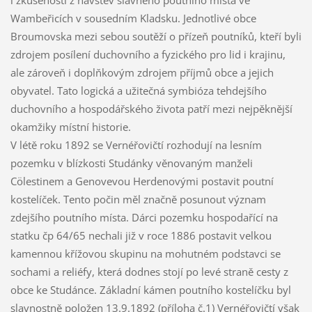
i zkušenosti z návštěv slavného poutního místa ve
Wambeřicích v sousedním Kladsku. Jednotlivé obce
Broumovska mezi sebou soutěží o přízeň poutníků, kteří byli
zdrojem posílení duchovního a fyzického pro lid i krajinu,
ale zároveň i doplňkovým zdrojem příjmů obce a jejich
obyvatel. Tato logická a užitečná symbióza tehdejšího
duchovního a hospodářského života patří mezi nejpěknější
okamžiky místní historie.
V létě roku 1892 se Vernéřovičtí rozhodují na lesním
pozemku v blízkosti Studánky věnovaným manželi
Cölestinem a Genovevou Herdenovými postavit poutní
kostelíček. Tento počin měl značně posunout význam
zdejšího poutního místa. Dárci pozemku hospodařící na
statku čp 64/65 nechali již v roce 1886 postavit velkou
kamennou křížovou skupinu na mohutném podstavci se
sochami a reliéfy, která dodnes stojí po levé straně cesty z
obce ke Studánce. Základní kámen poutního kostelíčku byl
slavnostně položen 13.9.1892 (příloha č.1) Vernéřovičtí však