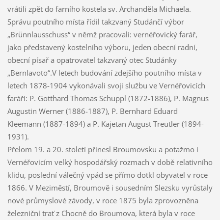
vrátili zpět do farního kostela sv. Archanděla Michaela.
Správu poutního místa řídil takzvaný Studánčí výbor
„Brünnlausschuss“ v němž pracovali: vernéřovický farář,
jako představený kostelního výboru, jeden obecní radní,
obecní písař a opatrovatel takzvaný otec Studánky
„Bernlavoto“.V letech budování zdejšího poutního místa v
letech 1878-1904 vykonávali svoji službu ve Vernéřovicích
faráři: P. Gotthard Thomas Schuppl (1872-1886), P. Magnus
Augustin Werner (1886-1887), P. Bernhard Eduard
Kleemann (1887-1894) a P. Kajetan August Treutler (1894-
1931).
Přelom 19. a 20. století přinesl Broumovsku a potažmo i
Vernéřovicím velký hospodářský rozmach v době relativního
klidu, poslední válečný vpád se přímo dotkl obyvatel v roce
1866. V Meziměstí, Broumově i sousedním Slezsku vyrůstaly
nové průmyslové závody, v roce 1875 byla zprovozněna
železniční trať z Chocně do Broumova, která byla v roce