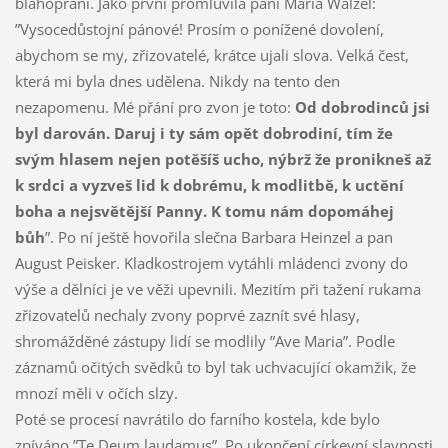
blahopřání. Jako první promluvila paní Maria Walzel:
”Vysocedůstojní pánové! Prosím o ponížené dovolení,
abychom se my, zřizovatelé, krátce ujali slova. Velká čest,
která mi byla dnes udělena. Nikdy na tento den
nezapomenu. Mé přání pro zvon je toto:
Od dobrodinců jsi
byl darován. Daruj i ty sám opět dobrodiní, tím že
svým hlasem nejen potěšíš ucho, nýbrž že pronikneš až
k srdci a vyzveš lid k dobrému, k modlitbě, k uctění
boha a nejsvětější Panny. K tomu nám dopomáhej
bůh
”. Po ní ještě hovořila slečna Barbara Heinzel a pan
August Peisker. Kladkostrojem vytáhli mládenci zvony do
výše a dělníci je ve věži upevnili. Mezitím při tažení rukama
zřizovatelů nechaly zvony poprvé zaznít své hlasy,
shromážděné zástupy lidí se modlily ”Ave Maria”. Podle
záznamů očitých svědků to byl tak uchvacující okamžik, že
mnozí měli v očích slzy.
Poté se procesí navrátilo do farního kostela, kde bylo
zpíváno ”Te Deum laudamus”. Po ukončení církevní slavnosti