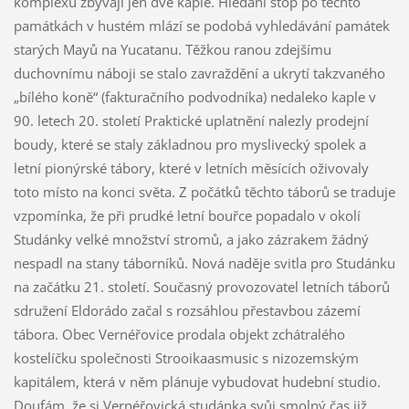
komplexu zbývají jen dvě kaple. Hledání stop po těchto
památkách v hustém mlází se podobá vyhledávání památek
starých Mayů na Yucatanu. Těžkou ranou zdejšímu
duchovnímu náboji se stalo zavraždění a ukrytí takzvaného
„bílého koně“ (fakturačního podvodníka) nedaleko kaple v
90. letech 20. století Praktické uplatnění nalezly prodejní
boudy, které se staly základnou pro myslivecký spolek a
letní pionýrské tábory, které v letních měsících oživovaly
toto místo na konci světa. Z počátků těchto táborů se traduje
vzpomínka, že při prudké letní bouřce popadalo v okolí
Studánky velké množství stromů, a jako zázrakem žádný
nespadl na stany táborníků. Nová naděje svitla pro Studánku
na začátku 21. století. Současný provozovatel letních táborů
sdružení Eldorádo začal s rozsáhlou přestavbou zázemí
tábora. Obec Vernéřovice prodala objekt zchátralého
kostelíčku společnosti Strooikaasmusic s nizozemským
kapitálem, která v něm plánuje vybudovat hudební studio.
Doufám, že si Vernéřovická studánka svůj smolný čas již