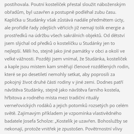
postihovala. Poutní kostelíček přestal sloužit náboženským
obřadům, byl uzavřen a postupně podléhal zubu času.
Kaplička u Studánky však zůstává nadále předmětem úcty,
ale prořídlé řady zdejších věřících již nemají tolik energie a
prostředků na údržbu všech sakrálních objektů. Od dětství
jsem slýchal od předků o kostelíčku u Studánky jen to
nejlepší. Měli ho, stejně jako jiné památky v obci a okolí ve
velké vážnosti. Později jsem vnímal, že Studánka, kostelíček
a kaple jsou místem kam směřují členové rozdělených rodin,
které se po desetiletí nemohly setkat, aby poprosili za
pokojný život druhé části rodiny v jiné zemi. Dodnes patří
návštěva Studánky, stejně jako návštěva farního kostela,
hřbitova a rodného místa mezi tradiční rituály
verneřovických rodáků a jejich potomků rozsetých po celém
světě. Zajímavým příkladem je vzpomínka vlastivědného
badatele Josefa Scholze: „Kostelík je uzavřen. Bohoslužby se
nekonají, protože vnitřek je zpustošen. Povětrnostní vlivy