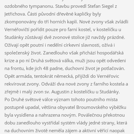
ozdobného tympanonu. Stavbu provedl Stefan Siegel z
Jetřichova. Části původní dřevěné kapličky byly
zkomponovány do tří horních kaplí. Nové zvony však zvládli
Vernéřovičtí pořídit pouze pro farní kostel, v kostelíčku u
Studánky zůstávají dvě zvonové stolice již navždy prázdné.
Ožívají opět poutní i nedělní církevní slavnosti, ožívá i
společenský život. Zanedlouho však přichází hospodářská
krize a po ní Druhá světová válka, muži jsou opět odvedeni
na frontu, kde jich 48 padne, duchovní život je potlačován.
Opět armáda, tentokrát německá, přijíždí do Vernéřovic
rekvírovat zvony. Odváží dva nové zvony z farního kostela a
zřejmě i malý zvon sv. Augustin z kostelíčku u Studánky.
Po Druhé světové válce význam tohoto poutního místa
postupně upadal, většina obyvatel Broumovského výběžku
byla vysídlena a nahrazena novým. Poválečnou překotnou
dobu zanedlouho vystřídal systém vlády jedné strany, která
na duchovním životě neměla zájem a aktivní věřící naopak