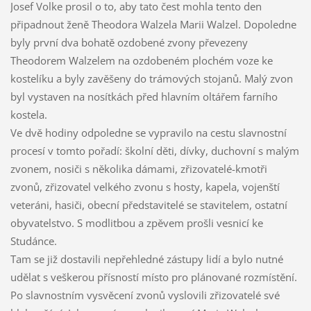
Josef Volke prosil o to, aby tato čest mohla tento den
připadnout ženě Theodora Walzela Marii Walzel. Dopoledne
byly první dva bohatě ozdobené zvony převezeny
Theodorem Walzelem na ozdobeném plochém voze ke
kostelíku a byly zavěšeny do trámových stojanů. Malý zvon
byl vystaven na nosítkách před hlavním oltářem farního
kostela.
Ve dvě hodiny odpoledne se vypravilo na cestu slavnostní
procesí v tomto pořadí: školní děti, dívky, duchovní s malým
zvonem, nosiči s několika dámami, zřizovatelé-kmotři
zvonů, zřizovatel velkého zvonu s hosty, kapela, vojenští
veteráni, hasiči, obecní představitelé se stavitelem, ostatní
obyvatelstvo. S modlitbou a zpěvem prošli vesnicí ke
Studánce.
Tam se již dostavili nepřehledné zástupy lidí a bylo nutné
udělat s veškerou přísností místo pro plánované rozmístění.
Po slavnostním vysvěcení zvonů vyslovili zřizovatelé své