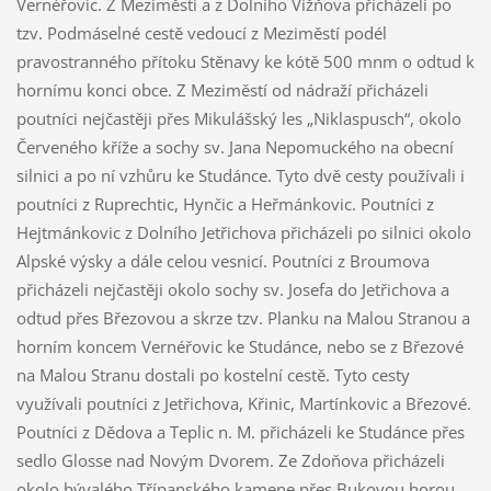
Vernéřovic. Z Meziměstí a z Dolního Vižňova přicházeli po
tzv. Podmáselné cestě vedoucí z Meziměstí podél
pravostranného přítoku Stěnavy ke kótě 500 mnm o odtud k
hornímu konci obce. Z Meziměstí od nádraží přicházeli
poutníci nejčastěji přes Mikulášský les „Niklaspusch“, okolo
Červeného kříže a sochy sv. Jana Nepomuckého na obecní
silnici a po ní vzhůru ke Studánce. Tyto dvě cesty používali i
poutníci z Ruprechtic, Hynčic a Heřmánkovic. Poutníci z
Hejtmánkovic z Dolního Jetřichova přicházeli po silnici okolo
Alpské výsky a dále celou vesnicí. Poutníci z Broumova
přicházeli nejčastěji okolo sochy sv. Josefa do Jetřichova a
odtud přes Březovou a skrze tzv. Planku na Malou Stranou a
horním koncem Vernéřovic ke Studánce, nebo se z Březové
na Malou Stranu dostali po kostelní cestě. Tyto cesty
využívali poutníci z Jetřichova, Křinic, Martínkovic a Březové.
Poutníci z Dědova a Teplic n. M. přicházeli ke Studánce přes
sedlo Glosse nad Novým Dvorem. Ze Zdoňova přicházeli
okolo bývalého Třípanského kamene přes Bukovou horou.